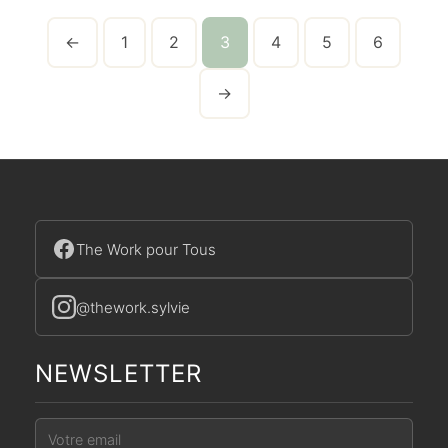
←
1
2
3
4
5
6
→
The Work pour Tous
@thework.sylvie
NEWSLETTER