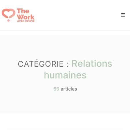
Aller
au
M
contenu
Relations
CATÉGORIE :
humaines
56
articles