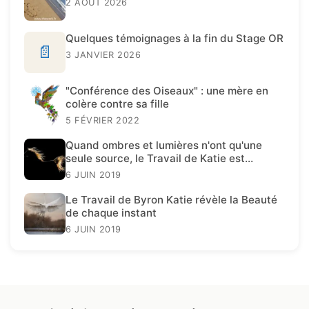
2 AOÛT 2026
Quelques témoignages à la fin du Stage OR
📄
3 JANVIER 2026
"Conférence des Oiseaux" : une mère en
colère contre sa fille
5 FÉVRIER 2022
Quand ombres et lumières n'ont qu'une
seule source, le Travail de Katie est
présent.
6 JUIN 2019
Le Travail de Byron Katie révèle la Beauté
de chaque instant
6 JUIN 2019