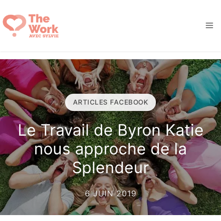
Aller
au
M
contenu
ARTICLES FACEBOOK
Le Travail de Byron Katie
nous approche de la
Splendeur
6 JUIN 2019