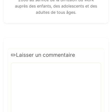
auprès des enfants, des adolescents et des
adultes de tous âges.
Laisser un commentaire
Commentaire
Nom
E-
Site
mail
web