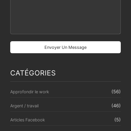
CATÉGORIES
(56)
Approfondir le work
(46)
Argent / travail
(5)
Articles Facebook