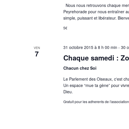
n
Nous nous retrouvons chaque mercre
Peyrehorade pour nous entraîner a
n
simple, puissant et libérateur. Bie
e
5€
z
u
n
31 octobre 2015 à 8 h 00 min
-
30 o
VEN
7
e
Chaque samedi : Z
d
Chacun chez Soi
a
Le Parlement des Oiseaux, c'est c
t
Un espace “mue ta gène” pour vivre L
e
Dieu.
.
Gratuit pour les adherents de l'association