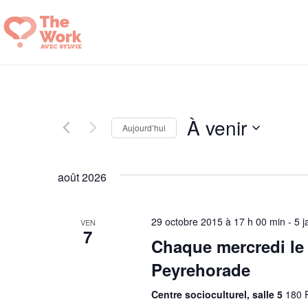
Aller
au
contenu
À venir
Aujourd’hui
S
é
août 2026
l
e
29 octobre 2015 à 17 h 00 min
-
5 j
VEN
7
c
Chaque mercredi le 
t
Peyrehorade
i
Centre socioculturel, salle 5
o
180 P