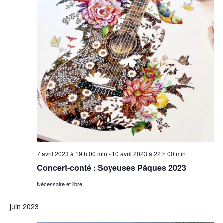
n
p
v
e
a
u
z
r
e
u
s
c
É
n
o
v
e
n
è
d
s
n
a
u
e
t
l
m
e
e
t
.
n
a
t
7 avril 2023 à 19 h 00 min
-
10 avril 2023 à 22 h 00 min
t
Concert-conté : Soyeuses Pâques 2023
i
o
Nécessaire et libre
n
juin 2023
s