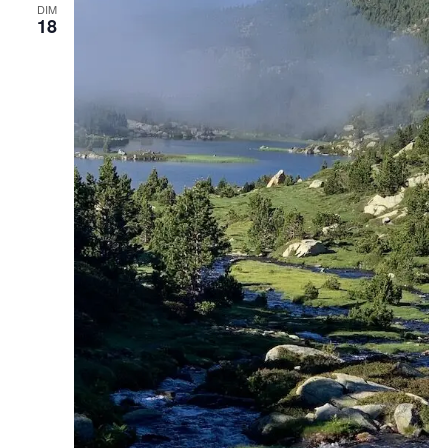
DIM
18