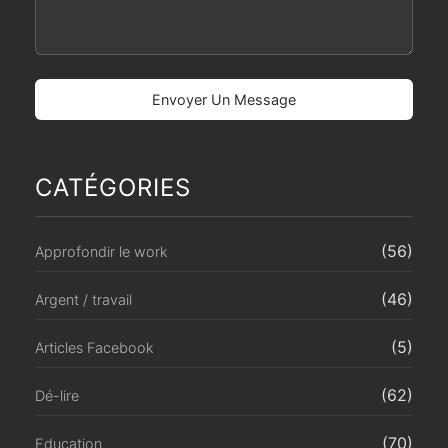
CATÉGORIES
(56)
Approfondir le work
(46)
Argent / travail
(5)
Articles Facebook
(62)
Dé-lire
(70)
Education