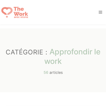
Aller
au
M
contenu
Approfondir le
CATÉGORIE :
work
56
articles