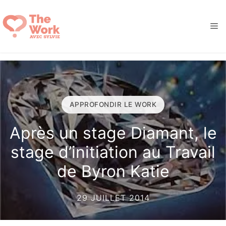
Aller
au
M
contenu
APPROFONDIR LE WORK
Après un stage Diamant, le
stage d’initiation au Travail
de Byron Katie
29 JUILLET 2014