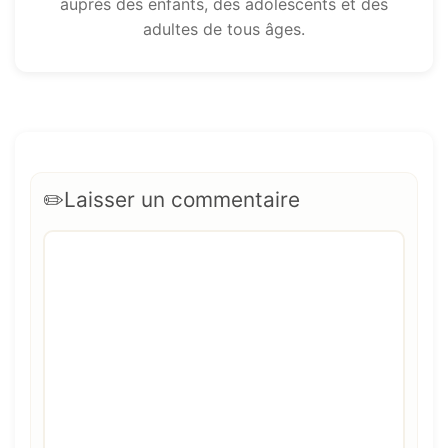
auprès des enfants, des adolescents et des
adultes de tous âges.
Laisser un commentaire
Commentaire
Nom
E-
Site
mail
web