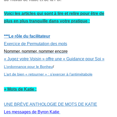
Voici les articles qui sont à lire et relire pour être de
plus en plus tranquille dans votre pratique :
***Le rôle du facilitateur
Exercice de Permutation des mots
Nommer, nommer, nommer encore
« Jugez votre Voisin » offre une « Guidance pour Soi »
r
L’ordonnance p
our le Bonheu
L’art de bien « retourner » : s’exercer à l’antimétabole
+ Mots de Katie :
UNE BRÈVE ANTHOLOGIE DE
MOTS DE KATIE
Les messages de Byron Katie