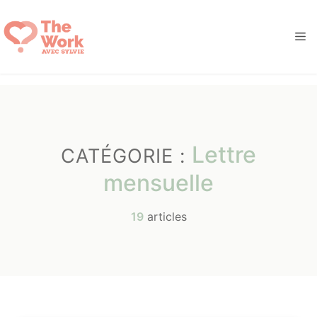
Aller
au
M
contenu
Lettre
CATÉGORIE :
mensuelle
19
articles