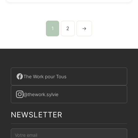
1
2
→
The Work pour Tous
@thework.sylvie
NEWSLETTER