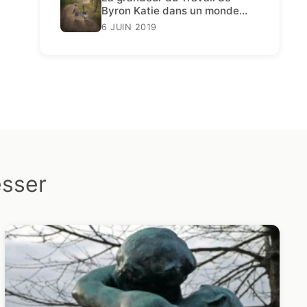
Byron Katie dans un monde
décadent
6 JUIN 2019
esser