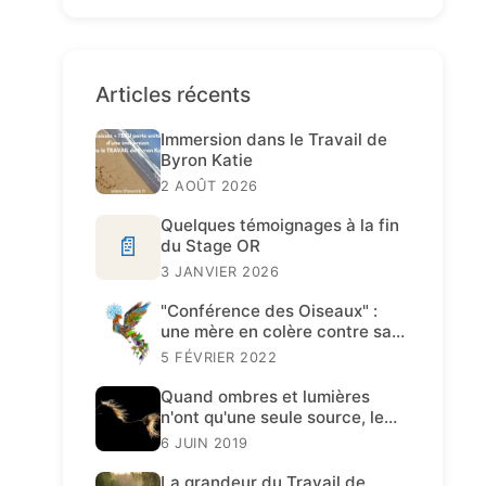
Articles récents
Immersion dans le Travail de
Byron Katie
2 AOÛT 2026
Quelques témoignages à la fin
📄
du Stage OR
3 JANVIER 2026
"Conférence des Oiseaux" :
une mère en colère contre sa
fille
5 FÉVRIER 2022
Quand ombres et lumières
n'ont qu'une seule source, le
Travail de Katie est présent.
6 JUIN 2019
La grandeur du Travail de