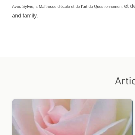
et d
A
vec Sylvie, «
M
aîtresse d’école et de l’art du Questionnement
and family.
Arti