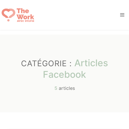
Aller
au
M
contenu
Articles
CATÉGORIE :
Facebook
5
articles