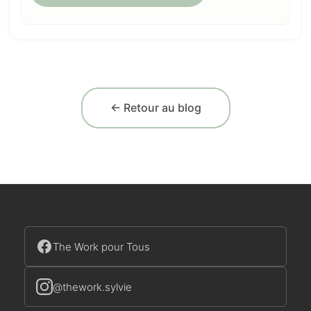
← Retour au blog
The Work pour Tous
@thework.sylvie