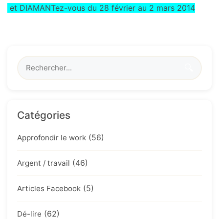
et DIAMANTez-vous du 28 février
au 2 mars 2014
🔍
Catégories
(56)
Approfondir le work
(46)
Argent / travail
(5)
Articles Facebook
(62)
Dé-lire