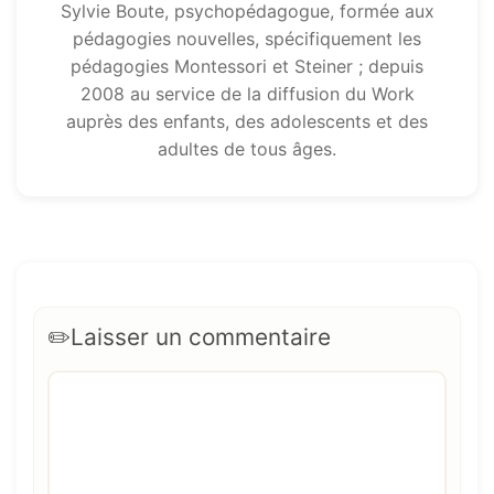
Sylvie Boute, psychopédagogue, formée aux
pédagogies nouvelles, spécifiquement les
pédagogies Montessori et Steiner ; depuis
2008 au service de la diffusion du Work
auprès des enfants, des adolescents et des
adultes de tous âges.
Laisser un commentaire
Commentaire
Nom
E-
Site
mail
web