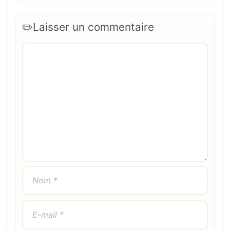
Laisser un commentaire
Commentaire
Nom
E-
Site
mail
web