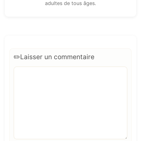
adultes de tous âges.
Laisser un commentaire
Commentaire
Nom
E-
Site
mail
web