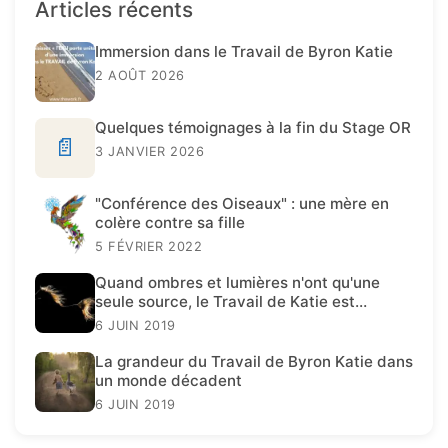
Articles récents
Immersion dans le Travail de Byron Katie
2 AOÛT 2026
Quelques témoignages à la fin du Stage OR
📄
3 JANVIER 2026
"Conférence des Oiseaux" : une mère en
colère contre sa fille
5 FÉVRIER 2022
Quand ombres et lumières n'ont qu'une
seule source, le Travail de Katie est
présent.
6 JUIN 2019
La grandeur du Travail de Byron Katie dans
un monde décadent
6 JUIN 2019