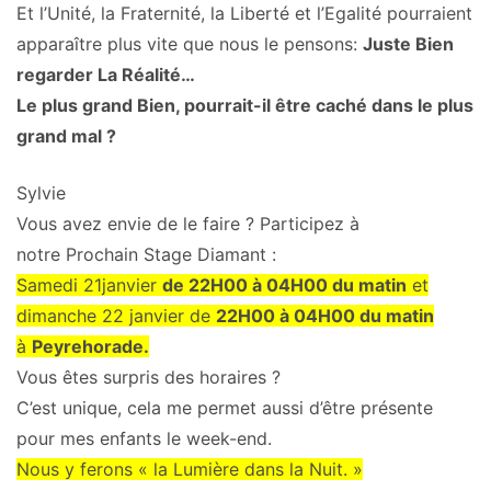
Et l’Unité, la Fraternité, la Liberté et l’Egalité pourraient
apparaître plus vite que nous le pensons:
Juste Bien
regarder La Réalité…
Le plus grand Bien, pourrait-il être caché dans le plus
grand mal ?
Sylvie
Vous avez envie de le faire ? Participez à
notre Prochain Stage Diamant :
Samedi 21janvier
de 22H00 à 04H00 du matin
et
dimanche 22 janvier de
22H00 à 04H00 du matin
à
Peyrehorade.
Vous êtes surpris des horaires ?
C’est unique, cela me permet aussi d’être présente
pour mes enfants le week-end.
Nous y ferons « la Lumière dans la Nuit. »