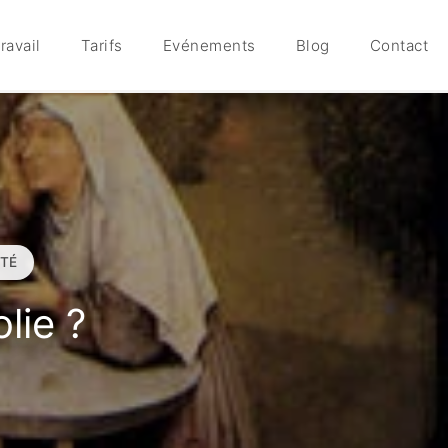
ravail
Tarifs
Evénements
Blog
Contact
TÉ
lie ?