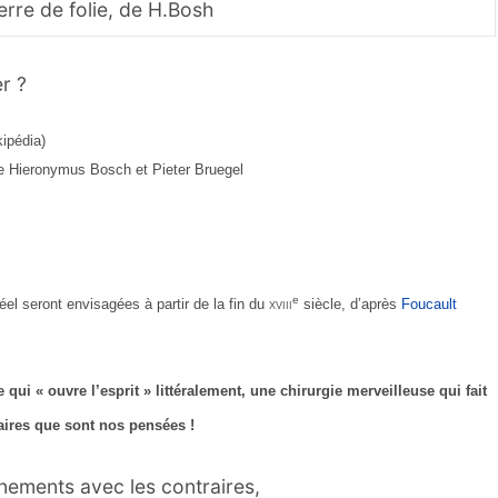
erre de folie, de H.Bosh
r ?
kipédia)
 de Hieronymus Bosch et Pieter Bruegel
e
réel seront envisagées à partir de la fin du
xviii
siècle, d’après
Foucault
qui « ouvre l’esprit » littéralement, une chirurgie merveilleuse qui fait
aires que sont nos pensées !
rnements avec les contraires,