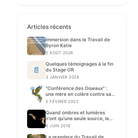
Articles récents
Immersion dans le Travail de
Byron Katie
2 AOÛT 2026
Quelques témoignages à la fin
📄
du Stage OR
3 JANVIER 2026
"Conférence des Oiseaux" :
une mère en colère contre sa
fille
5 FÉVRIER 2022
Quand ombres et lumières
n'ont qu'une seule source, le
Travail de Katie est présent.
6 JUIN 2019
La grandeur du Travail de