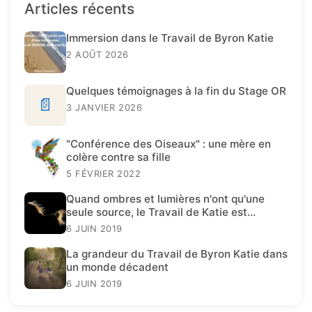
Articles récents
Immersion dans le Travail de Byron Katie
2 AOÛT 2026
Quelques témoignages à la fin du Stage OR
📄
3 JANVIER 2026
"Conférence des Oiseaux" : une mère en
colère contre sa fille
5 FÉVRIER 2022
Quand ombres et lumières n'ont qu'une
seule source, le Travail de Katie est
présent.
6 JUIN 2019
La grandeur du Travail de Byron Katie dans
un monde décadent
6 JUIN 2019