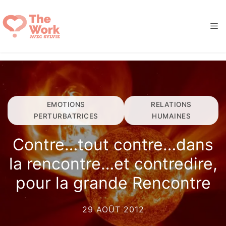
Aller
au
M
contenu
EMOTIONS
RELATIONS
PERTURBATRICES
HUMAINES
Contre…tout contre…dans
la rencontre…et contredire,
pour la grande Rencontre
29 AOÛT 2012