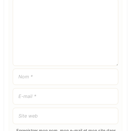
Commentaire
Nom
E-
Site
mail
web
Enregistrer mon nom, mon e-mail et mon site dans