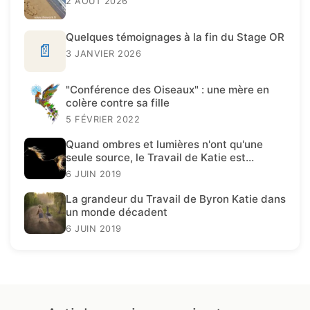
2 AOÛT 2026
Quelques témoignages à la fin du Stage OR
📄
3 JANVIER 2026
"Conférence des Oiseaux" : une mère en
colère contre sa fille
5 FÉVRIER 2022
Quand ombres et lumières n'ont qu'une
seule source, le Travail de Katie est
présent.
6 JUIN 2019
La grandeur du Travail de Byron Katie dans
un monde décadent
6 JUIN 2019