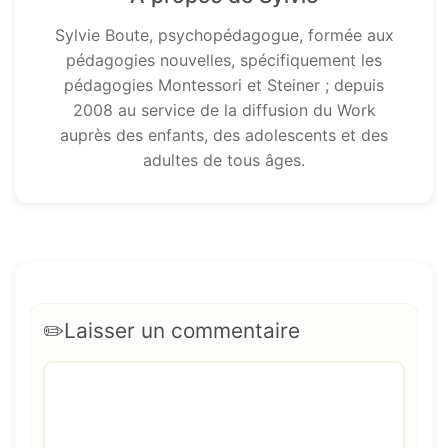
Sylvie Boute, psychopédagogue, formée aux
pédagogies nouvelles, spécifiquement les
pédagogies Montessori et Steiner ; depuis
2008 au service de la diffusion du Work
auprès des enfants, des adolescents et des
adultes de tous âges.
Laisser un commentaire
Commentaire
Nom
E-
Site
mail
web