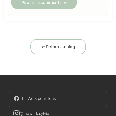
← Retour au blog
The Work pour Tous
@thework.sylvie