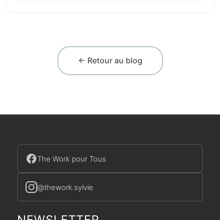
← Retour au blog
The Work pour Tous
@thework.sylvie
NEWSLETTER