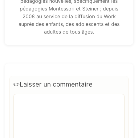
pédagogies nouvelles, spécifiquement les
pédagogies Montessori et Steiner ; depuis
2008 au service de la diffusion du Work
auprès des enfants, des adolescents et des
adultes de tous âges.
Laisser un commentaire
Commentaire
Nom
E-
Site
mail
web