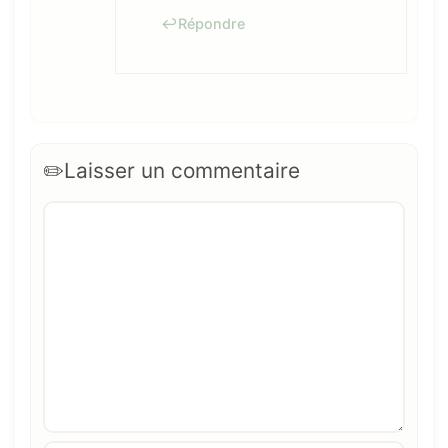
Répondre
Laisser un commentaire
Commentaire
Nom
E-
Site
mail
web