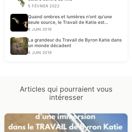
5 FÉVRIER 2022
Quand ombres et lumières n'ont qu'une
seule source, le Travail de Katie est
présent.
6 JUIN 2019
La grandeur du Travail de Byron Katie dans
un monde décadent
6 JUIN 2019
Articles qui pourraient vous
intéresser