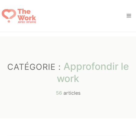
Aller
au
M
contenu
Approfondir le
CATÉGORIE :
work
56
articles