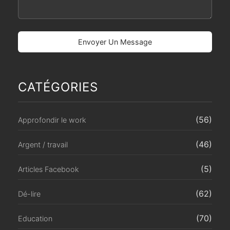
CATÉGORIES
(56)
Approfondir le work
(46)
Argent / travail
(5)
Articles Facebook
(62)
Dé-lire
(70)
Education