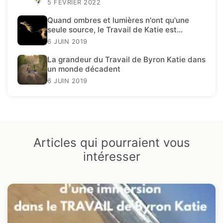
5 FÉVRIER 2022
Quand ombres et lumières n'ont qu'une
seule source, le Travail de Katie est
présent.
6 JUIN 2019
La grandeur du Travail de Byron Katie dans
un monde décadent
6 JUIN 2019
Articles qui pourraient vous
intéresser