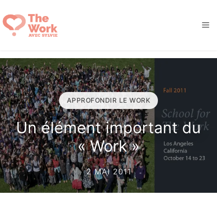
Aller
au
M
contenu
APPROFONDIR LE WORK
Un élément important du
« Work »
2 MAI 2011