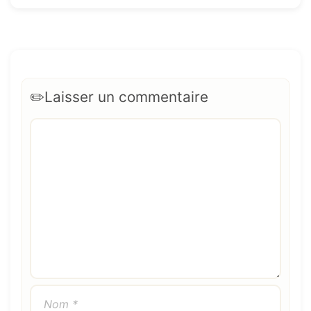
Laisser un commentaire
Commentaire
Nom
E-
Site
mail
web