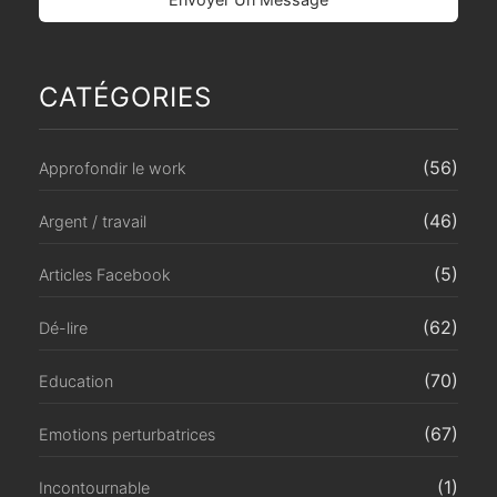
CATÉGORIES
(56)
Approfondir le work
(46)
Argent / travail
(5)
Articles Facebook
(62)
Dé-lire
(70)
Education
(67)
Emotions perturbatrices
(1)
Incontournable