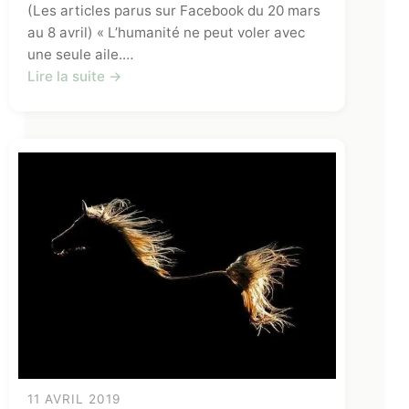
(Les articles parus sur Facebook du 20 mars
au 8 avril) « L’humanité ne peut voler avec
une seule aile.…
Lire la suite →
11 AVRIL 2019