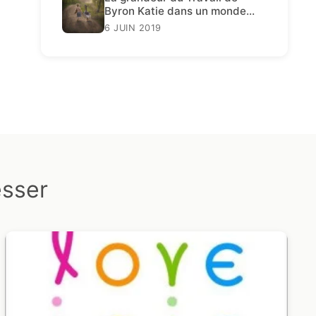
Byron Katie dans un monde
décadent
6 JUIN 2019
esser