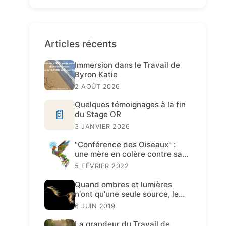
Articles récents
Immersion dans le Travail de
Byron Katie
2 AOÛT 2026
Quelques témoignages à la fin
📄
du Stage OR
3 JANVIER 2026
"Conférence des Oiseaux" :
une mère en colère contre sa
fille
5 FÉVRIER 2022
Quand ombres et lumières
n'ont qu'une seule source, le
Travail de Katie est présent.
6 JUIN 2019
La grandeur du Travail de