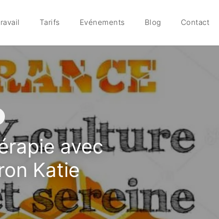
ravail
Tarifs
Evénements
Blog
Contact
érapie avec
ron Katie