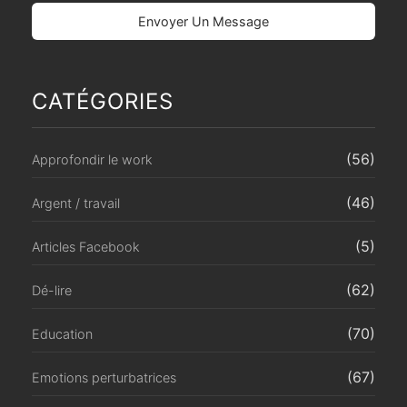
CATÉGORIES
(56)
Approfondir le work
(46)
Argent / travail
(5)
Articles Facebook
(62)
Dé-lire
(70)
Education
(67)
Emotions perturbatrices