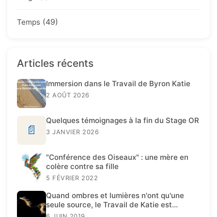
(49)
Temps
Articles récents
Immersion dans le Travail de Byron Katie
2 AOÛT 2026
Quelques témoignages à la fin du Stage OR
📄
3 JANVIER 2026
"Conférence des Oiseaux" : une mère en
colère contre sa fille
5 FÉVRIER 2022
Quand ombres et lumières n'ont qu'une
seule source, le Travail de Katie est
présent.
6 JUIN 2019