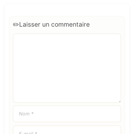
Laisser un commentaire
Commentaire
Nom
E-
Site
mail
web