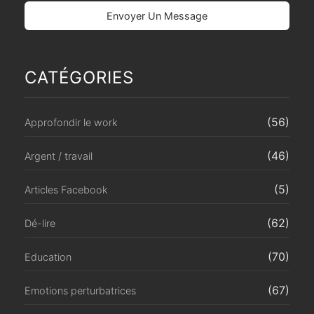
CATÉGORIES
(56)
Approfondir le work
(46)
Argent / travail
(5)
Articles Facebook
(62)
Dé-lire
(70)
Education
(67)
Emotions perturbatrices