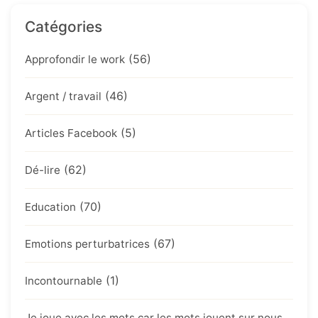
Catégories
(56)
Approfondir le work
(46)
Argent / travail
(5)
Articles Facebook
(62)
Dé-lire
(70)
Education
(67)
Emotions perturbatrices
(1)
Incontournable
Je joue avec les mots car les mots jouent sur nous