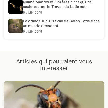
Quand ombres et lumières n'ont qu'une
seule source, le Travail de Katie est
présent.
6 JUIN 2019
La grandeur du Travail de Byron Katie dans
un monde décadent
6 JUIN 2019
Articles qui pourraient vous
intéresser