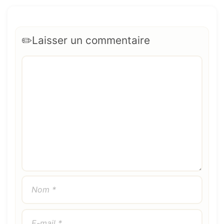
Laisser un commentaire
Commentaire
Nom
E-
Site
mail
web