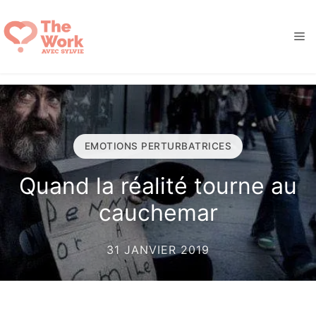
Aller
au
M
contenu
EMOTIONS PERTURBATRICES
Quand la réalité tourne au
cauchemar
31 JANVIER 2019