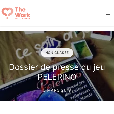
Aller
au
M
contenu
NON CLASSÉ
Dossier de presse du jeu
PELERINO
3 MARS 2019