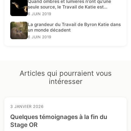
Quand ombres et lumières n'ont qu'une
seule source, le Travail de Katie est
présent.
6 JUIN 2019
La grandeur du Travail de Byron Katie dans
un monde décadent
6 JUIN 2019
Articles qui pourraient vous
intéresser
3 JANVIER 2026
Quelques témoignages à la fin du
Stage OR