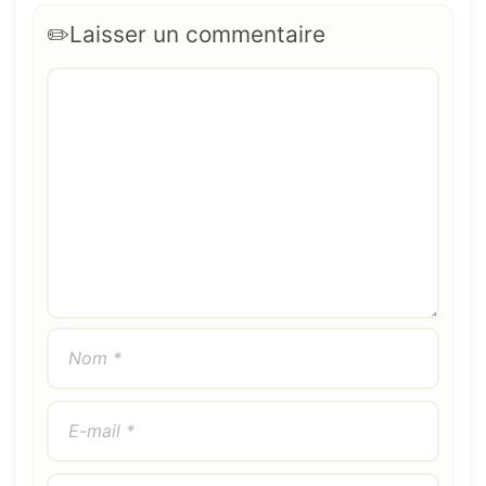
Laisser un commentaire
Commentaire
Nom
E-
Site
mail
web