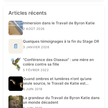
Articles récents
Immersion dans le Travail de Byron Katie
2 AOÛT 2026
Quelques témoignages à la fin du Stage OR
📄
3 JANVIER 2026
"Conférence des Oiseaux" : une mère en
colère contre sa fille
5 FÉVRIER 2022
Quand ombres et lumières n'ont qu'une
seule source, le Travail de Katie est
présent.
6 JUIN 2019
La grandeur du Travail de Byron Katie dans
un monde décadent