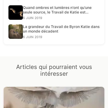
Quand ombres et lumières n'ont qu'une
seule source, le Travail de Katie est
présent.
6 JUIN 2019
La grandeur du Travail de Byron Katie dans
un monde décadent
6 JUIN 2019
Articles qui pourraient vous
intéresser