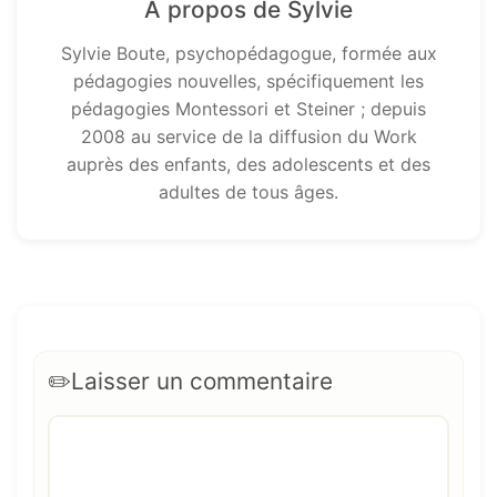
À propos de Sylvie
Sylvie Boute, psychopédagogue, formée aux
pédagogies nouvelles, spécifiquement les
pédagogies Montessori et Steiner ; depuis
2008 au service de la diffusion du Work
auprès des enfants, des adolescents et des
adultes de tous âges.
Laisser un commentaire
Commentaire
Nom
E-
Site
mail
web