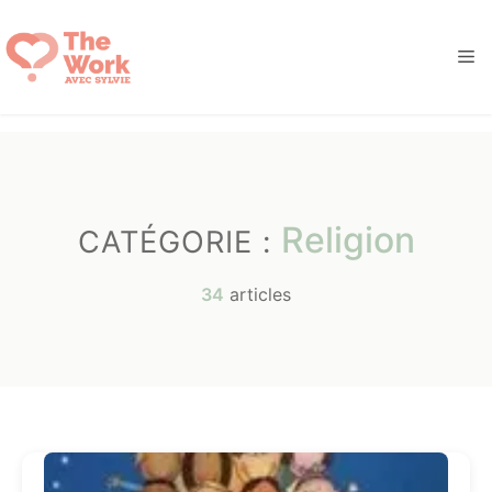
Aller
au
M
contenu
Religion
CATÉGORIE :
34
articles