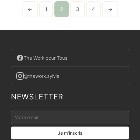
←
1
2
3
4
→
The Work pour Tous
@thework.sylvie
NEWSLETTER