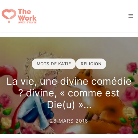
Aller
au
M
contenu
MOTS DE KATIE
RELIGION
La vie, une divine comédie
? divine, « comme est
Die(u) »…
28 MARS 2016