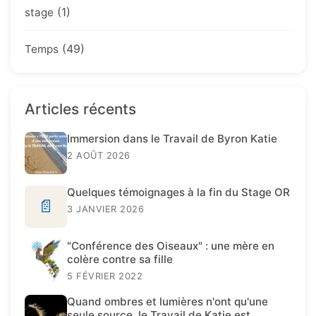
(1)
stage
(49)
Temps
Articles récents
Immersion dans le Travail de Byron Katie
2 AOÛT 2026
Quelques témoignages à la fin du Stage OR
📄
3 JANVIER 2026
"Conférence des Oiseaux" : une mère en
colère contre sa fille
5 FÉVRIER 2022
Quand ombres et lumières n'ont qu'une
seule source, le Travail de Katie est