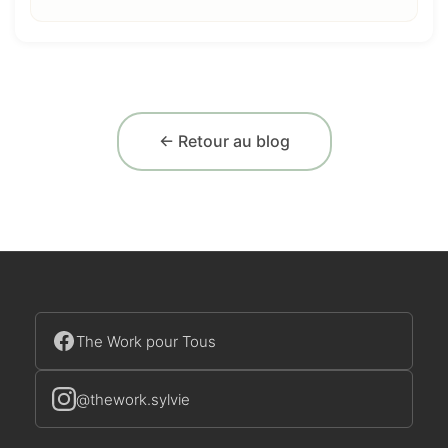
← Retour au blog
The Work pour Tous
@thework.sylvie