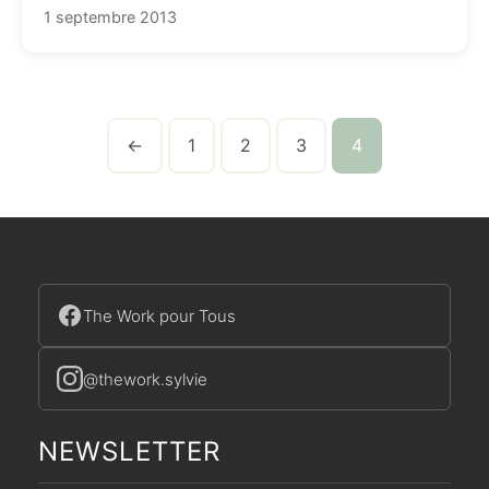
1 septembre 2013
←
1
2
3
4
The Work pour Tous
@thework.sylvie
NEWSLETTER