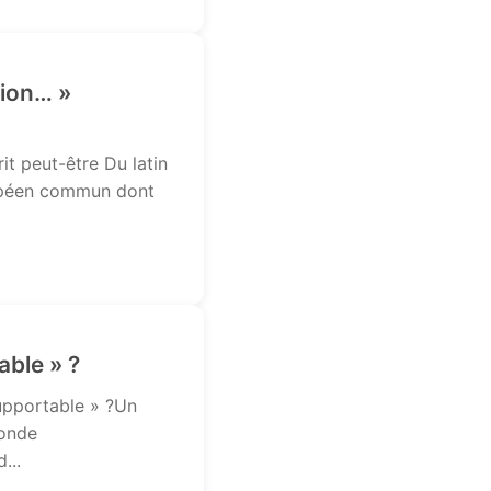
sion… »
it peut-être Du latin
ropéen commun dont
able » ?
supportable » ?Un
monde
...