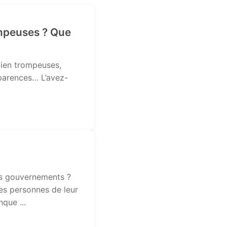
ompeuses ? Que
bien trompeuses,
parences… L’avez-
ns gouvernements ?
es personnes de leur
que ...