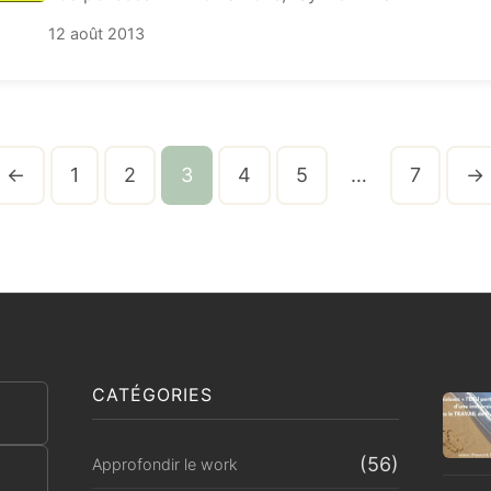
12 août 2013
←
1
2
3
4
5
…
7
→
CATÉGORIES
(56)
Approfondir le work