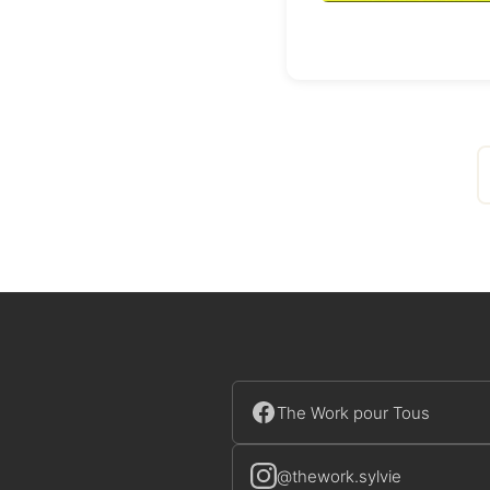
The Work pour Tous
@thework.sylvie