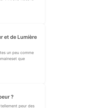
r et de Lumière
s êtes un peu comme
humaineset que
peur ?
 tellement peur des