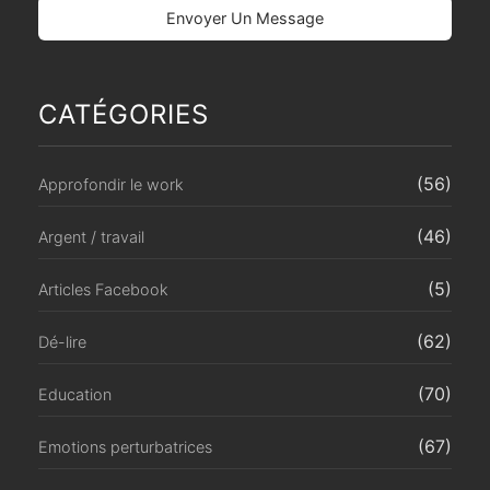
CATÉGORIES
(56)
Approfondir le work
(46)
Argent / travail
(5)
Articles Facebook
(62)
Dé-lire
(70)
Education
(67)
Emotions perturbatrices