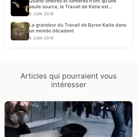
Quand ombres et lumières n'ont qu'une
seule source, le Travail de Katie est
présent.
6 JUIN 2019
La grandeur du Travail de Byron Katie dans
un monde décadent
6 JUIN 2019
Articles qui pourraient vous
intéresser