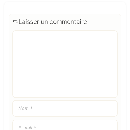
Laisser un commentaire
Commentaire
Nom
E-
Site
mail
web