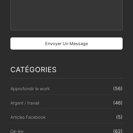
CATÉGORIES
(56)
Approfondir le work
(46)
Argent / travail
(5)
Articles Facebook
(62)
Dé-lire