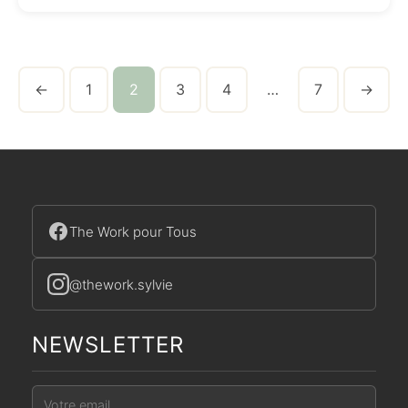
←
1
2
3
4
…
7
→
The Work pour Tous
@thework.sylvie
NEWSLETTER