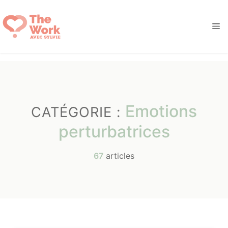
Aller
au
M
contenu
Emotions
CATÉGORIE :
perturbatrices
67
articles