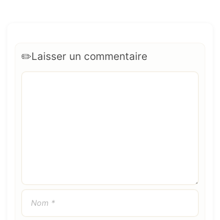
Laisser un commentaire
Commentaire
Nom
E-
Site
mail
web