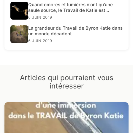
Quand ombres et lumières n'ont qu'une
seule source, le Travail de Katie est
présent.
6 JUIN 2019
La grandeur du Travail de Byron Katie dans
un monde décadent
6 JUIN 2019
Articles qui pourraient vous
intéresser