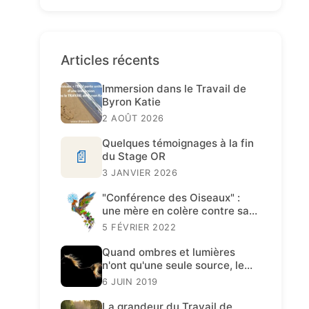
Articles récents
Immersion dans le Travail de
Byron Katie
2 AOÛT 2026
Quelques témoignages à la fin
📄
du Stage OR
3 JANVIER 2026
"Conférence des Oiseaux" :
une mère en colère contre sa
fille
5 FÉVRIER 2022
Quand ombres et lumières
n'ont qu'une seule source, le
Travail de Katie est présent.
6 JUIN 2019
La grandeur du Travail de