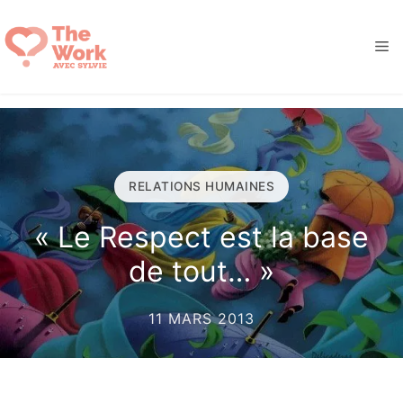
Aller
au
M
contenu
RELATIONS HUMAINES
« Le Respect est la base
de tout… »
11 MARS 2013