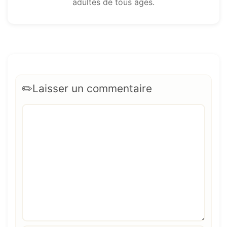
adultes de tous âges.
Laisser un commentaire
Commentaire
Nom
E-
Site
mail
web