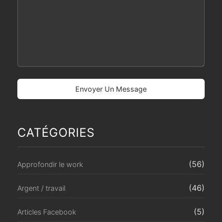
CATÉGORIES
(56)
Approfondir le work
(46)
Argent / travail
(5)
Articles Facebook