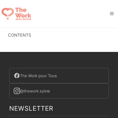
Aller
au
M
contenu
CONTENTS
The Work pour Tous
@thework.sylvie
NEWSLETTER