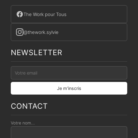
s
o
n
The Work pour Tous
s
@thework.sylvie
NEWSLETTER
CONTACT
Votre nom...