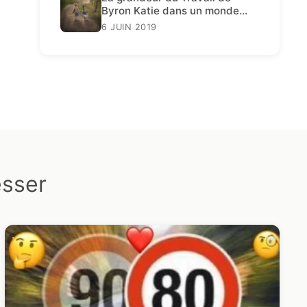
Byron Katie dans un monde
décadent
6 JUIN 2019
esser