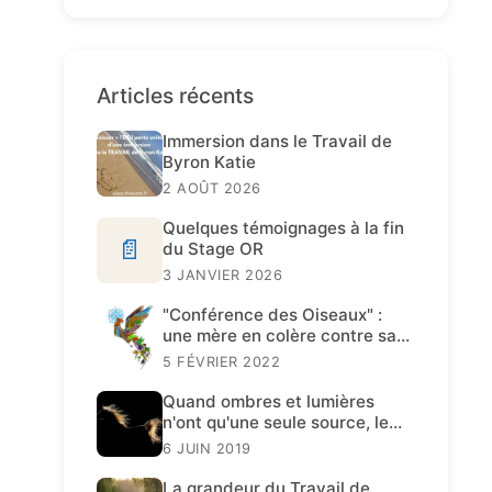
Articles récents
Immersion dans le Travail de
Byron Katie
2 AOÛT 2026
Quelques témoignages à la fin
📄
du Stage OR
3 JANVIER 2026
"Conférence des Oiseaux" :
une mère en colère contre sa
fille
5 FÉVRIER 2022
Quand ombres et lumières
n'ont qu'une seule source, le
Travail de Katie est présent.
6 JUIN 2019
La grandeur du Travail de