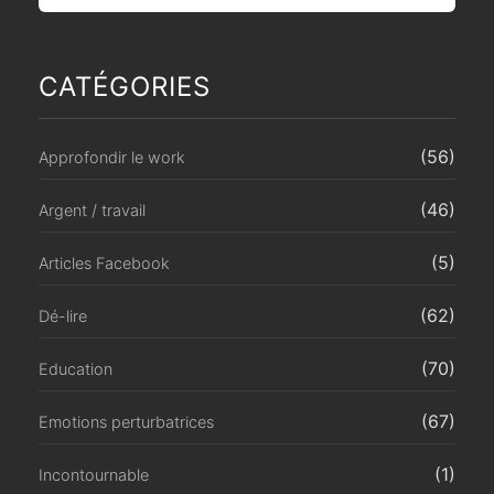
CATÉGORIES
(56)
Approfondir le work
(46)
Argent / travail
(5)
Articles Facebook
(62)
Dé-lire
(70)
Education
(67)
Emotions perturbatrices
(1)
Incontournable