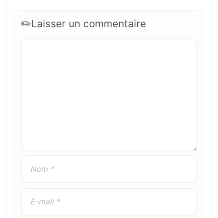
Laisser un commentaire
Commentaire
Nom
E-
Site
mail
web