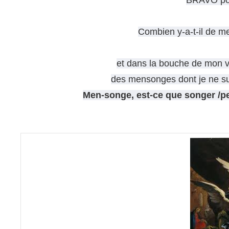
BRAVO pou
Combien y-a-t-il de 
et dans la bouche de mon 
des mensonges dont je ne su
M
en-songe, est-ce que songer /p