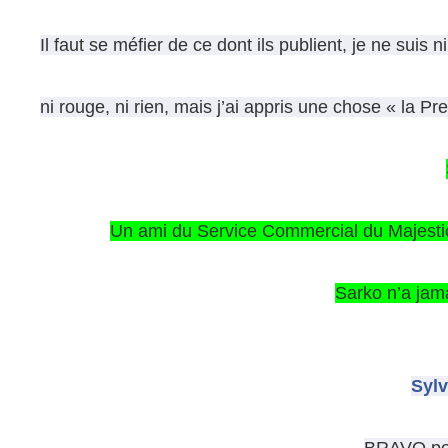
Il faut se méfier de ce dont ils publient, je ne suis n
ni rouge, ni rien,
mais j’ai appris une chose « la Pr
Un ami du Service Commercial du Majestic
Sarko n’a jama
Sylv