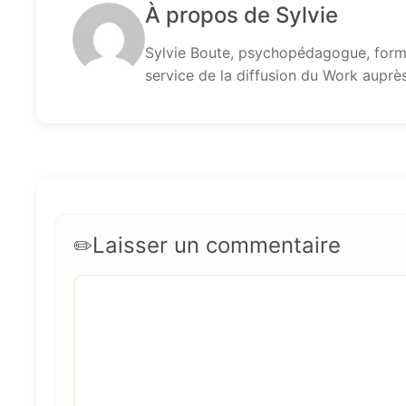
À propos de Sylvie
Sylvie Boute, psychopédagogue, formé
service de la diffusion du Work auprè
Laisser un commentaire
Commentaire
Nom
E-
Site
mail
web