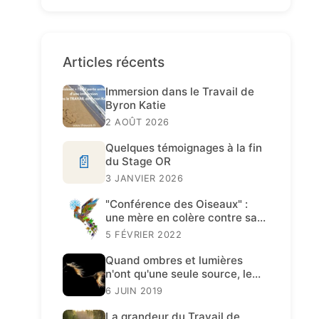
Articles récents
Immersion dans le Travail de
Byron Katie
2 AOÛT 2026
Quelques témoignages à la fin
📄
du Stage OR
3 JANVIER 2026
"Conférence des Oiseaux" :
une mère en colère contre sa
fille
5 FÉVRIER 2022
Quand ombres et lumières
n'ont qu'une seule source, le
Travail de Katie est présent.
6 JUIN 2019
La grandeur du Travail de