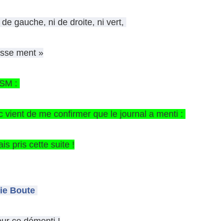
i de gauche, ni de droite, ni vert,
esse ment »
SM :
 vient de me confirmer que le journal a
menti :
is pris cette suite !
ie Boute