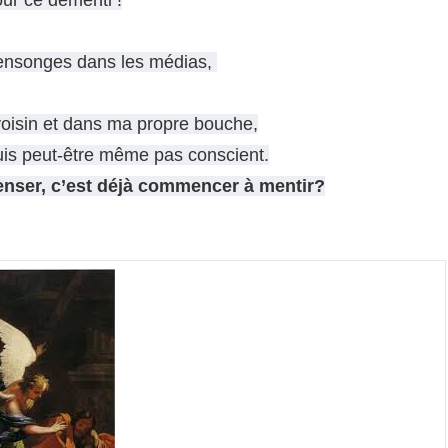
r ce démenti !
mensonges dans les médias,
voisin
et dans ma propre bouche,
is peut-être même pas conscient.
enser, c’est déjà commencer à mentir?