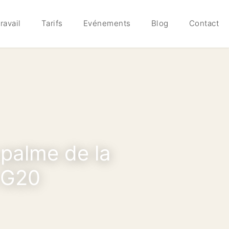
ravail
Tarifs
Evénements
Blog
Contact
 palme de la
u G20