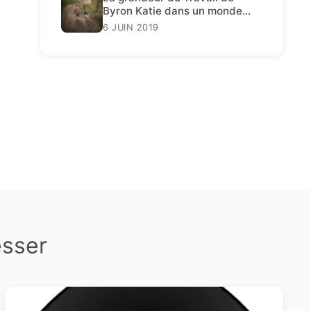
Byron Katie dans un monde
décadent
6 JUIN 2019
esser