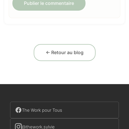
← Retour au blog
The Work pour Tous
@thework.sylvie