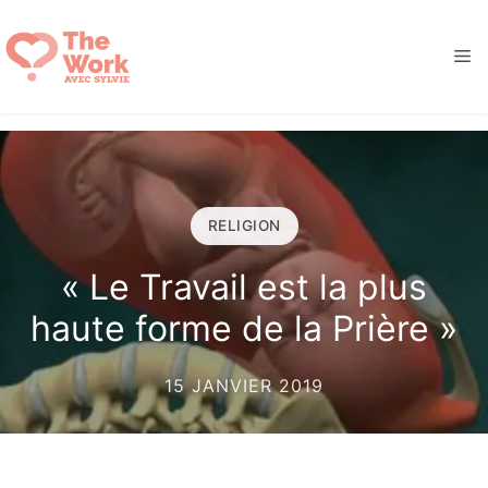
Aller
au
M
contenu
RELIGION
« Le Travail est la plus
haute forme de la Prière »
15 JANVIER 2019