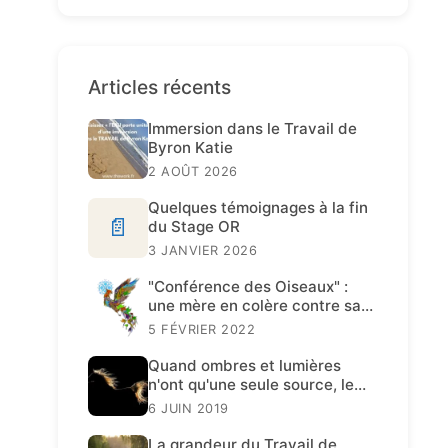
Articles récents
Immersion dans le Travail de
Byron Katie
2 AOÛT 2026
Quelques témoignages à la fin
📄
du Stage OR
3 JANVIER 2026
"Conférence des Oiseaux" :
une mère en colère contre sa
fille
5 FÉVRIER 2022
Quand ombres et lumières
n'ont qu'une seule source, le
Travail de Katie est présent.
6 JUIN 2019
La grandeur du Travail de