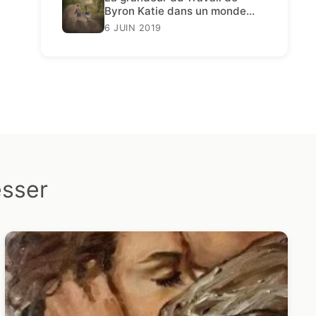
Byron Katie dans un monde
décadent
6 JUIN 2019
esser