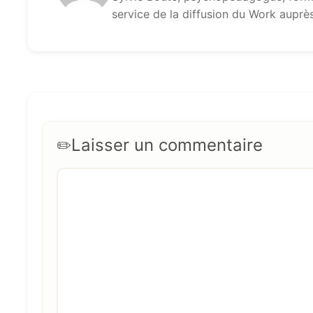
service de la diffusion du Work auprè
Laisser un commentaire
Commentaire
Nom
E-
Site
mail
web