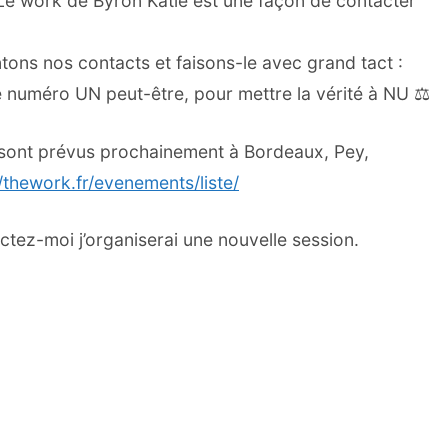
 work de Byron Katie est une façon de contacter
ns nos contacts et faisons-le avec grand tact :
cte numéro UN peut-être, pour mettre la vérité à NU ⚖
s sont prévus prochainement à Bordeaux, Pey,
//thework.fr/evenements/liste/
ctez-moi j’organiserai une nouvelle session.