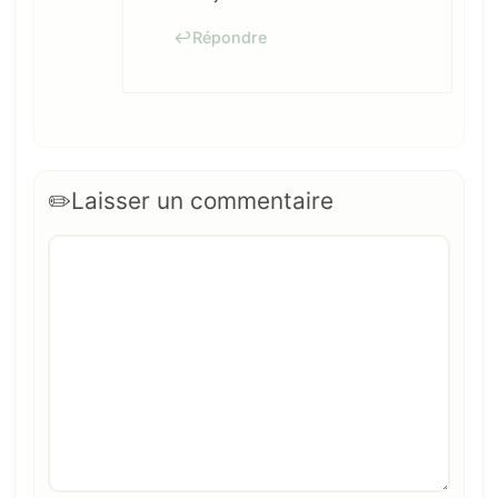
Répondre
Laisser un commentaire
Commentaire
Nom
E-
Site
mail
web