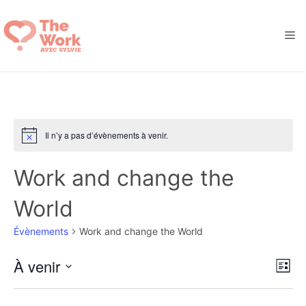
Aller
au
M
contenu
Il n’y a pas d’évènements à venir.
N
o
t
Work and change the
i
c
e
World
Évènements
Work and change the World
N
N
À venir
L
a
a
S
i
v
s
v
é