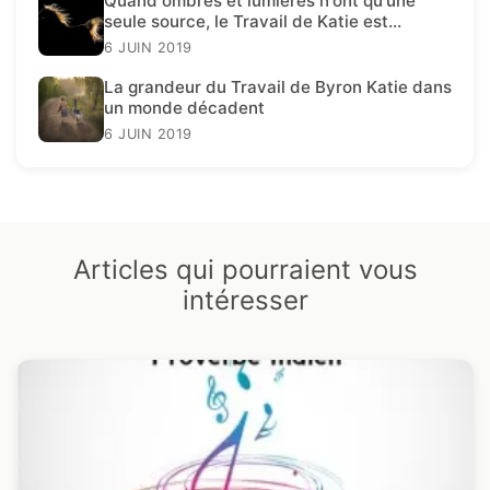
Quand ombres et lumières n'ont qu'une
seule source, le Travail de Katie est
présent.
6 JUIN 2019
La grandeur du Travail de Byron Katie dans
un monde décadent
6 JUIN 2019
Articles qui pourraient vous
intéresser