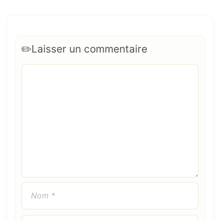
Laisser un commentaire
Commentaire
Nom
E-
Site
mail
web