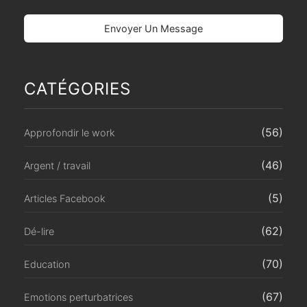
CATÉGORIES
(56)
Approfondir le work
(46)
Argent / travail
(5)
Articles Facebook
(62)
Dé-lire
(70)
Education
(67)
Emotions perturbatrices