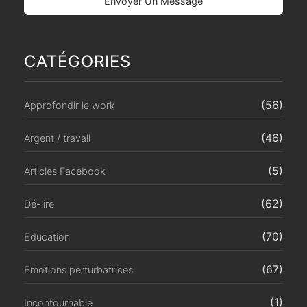
CATÉGORIES
(56)
Approfondir le work
(46)
Argent / travail
(5)
Articles Facebook
(62)
Dé-lire
(70)
Education
(67)
Emotions perturbatrices
(1)
Incontournable