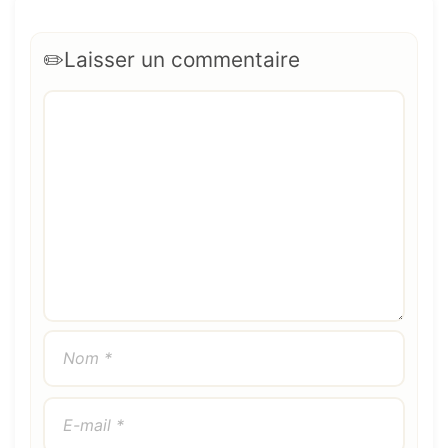
Laisser un commentaire
Commentaire
Nom
E-
Site
mail
web