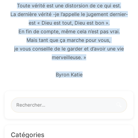
Toute vérité est une distorsion de ce qui est.
La dernière vérité -je l’appelle le jugement dernier-
est « Dieu est tout, Dieu est bon ».
En fin de compte, même cela n’est pas vrai.
Mais tant que ça marche pour vous,
je vous conseille de le garder et d’avoir une vie
merveilleuse. »
Byron Katie
🔍
Catégories