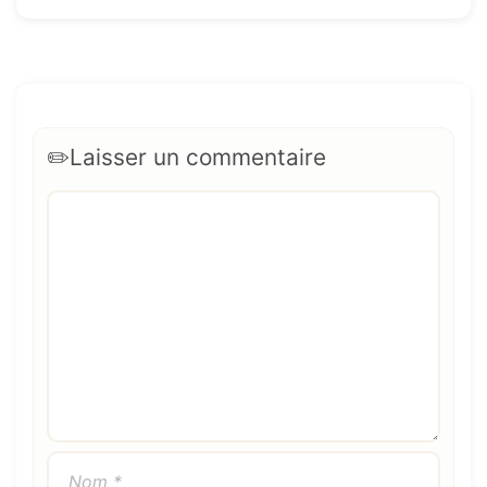
Laisser un commentaire
Commentaire
Nom
E-
Site
mail
web