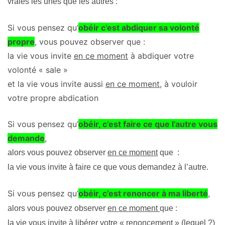
vraies les unes que les autres :
Si vous pensez qu’
obéir c’est abdiquer sa volonté
propre
, vous pouvez observer que :
la vie vous invite
en ce moment
à abdiquer votre
volonté « sale »
et la vie vous invite aussi
en ce moment
, à vouloir
votre propre abdication
Si vous pensez qu’
obéir, c’est faire ce que l’autre vous
demande
,
alors
vous pouvez observer
en ce moment
que
:
la vie vous invite à faire ce que vous demandez à l’autre.
Si vous pensez qu’
obéir, c’est renoncer à ma liberté
,
alors vous pouvez observer
en ce moment
que
:
la vie vous invite à libérer votre « renoncement » (lequel ?)